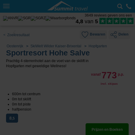
Toggle
navigation
3649 reviews geven ons een
4,8
van
5
Bewaren
Delen
< Zoekresultaat
Oostenrijk
SkiWelt Wilder Kaiser-Brixental
Hopfgarten
Sportresort Hohe Salve
Prachtig 4-sterrenhotel aan de voet van de skilift in
Hopfgarten met geweldige Wellness!
773
vanaf
p.p.
incl. skipas
600m tot centrum
0m tot skilift
0m tot piste
halfpension
8
,5
Prijzen en Boeken