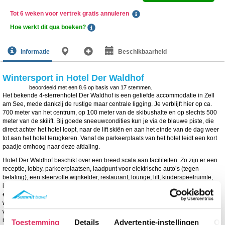
Tot 6 weken voor vertrek gratis annuleren
Hoe werkt dit qua boeken?
Informatie
Beschikbaarheid
Wintersport in Hotel Der Waldhof
beoordeeld met een
8.6
op basis van
17
stemmen.
Het bekende 4-sterrenhotel Der Waldhof is een geliefde accommodatie in Zell
am See, mede dankzij de rustige maar centrale ligging. Je verblijft hier op ca.
700 meter van het centrum, op 100 meter van de skibushalte en op slechts 500
meter van de skilift. Bij goede sneeuwcondities kun je via de blauwe piste, die
direct achter het hotel loopt, naar de lift skiën en aan het einde van de dag weer
tot aan het hotel terugkeren. Vanaf de parkeerplaats van het hotel leidt een kort
paadje omhoog naar deze afdaling.
Hotel Der Waldhof beschikt over een breed scala aan faciliteiten. Zo zijn er een
receptie, lobby, parkeerplaatsen, laadpunt voor elektrische auto’s (tegen
betaling), een sfeervolle wijnkelder, restaurant, lounge, lift, kinderspeelruimte,
internetcorner, terras, en een was- en droogservice (tegen betaling). Ook vind je
er een skiberging, gezellige bar, fitnessruimte van 50 m² en een uitgebreide
wellness van 850 m² met o.a. een verwarmd binnen- en buitenzwembad,
whirlpool, verschillende sauna’s, stoombad, infraroodcabine, rustruimte en de
mogelijkheid tot massages (tegen betaling). Het hotel organiseert regelmatig
Toestemming
Details
Advertentie-instellingen
Ov