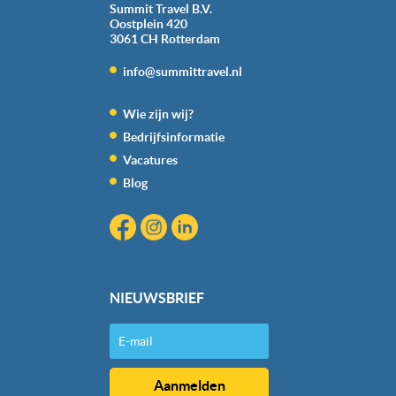
cookie aangeven of je die wel of niet wilt toestaan.
Summit Travel B.V.
Oostplein 420
3061 CH
Rotterdam
We werken samen met
20 derden
die uw gegevens
kunnen ontvangen en verwerken.
info@summittravel.nl
Wie zijn wij?
Bedrijfsinformatie
Vacatures
Blog
NIEUWSBRIEF