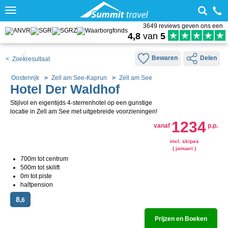
Toggle
navigation
3649 reviews geven ons een
4,8
van
5
Bewaren
Delen
< Zoekresultaat
Oostenrijk
Zell am See-Kaprun
Zell am See
Hotel Der Waldhof
Stijlvol en eigentijds 4-sterrenhotel op een gunstige
locatie in Zell am See met uitgebreide voorzieningen!
1234
vanaf
p.p.
incl. skipas
( januari )
700m tot centrum
500m tot skilift
0m tot piste
halfpension
8
,6
Prijzen en Boeken