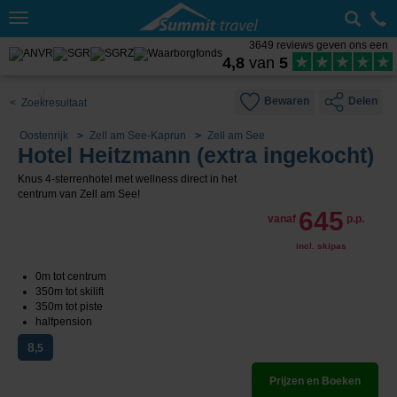
Toggle
navigation
3649 reviews geven ons een
4,8
van
5
Bewaren
Delen
< Zoekresultaat
Oostenrijk
Zell am See-Kaprun
Zell am See
Hotel Heitzmann (extra ingekocht)
Knus 4-sterrenhotel met wellness direct in het
centrum van Zell am See!
645
vanaf
p.p.
incl. skipas
0m tot centrum
350m tot skilift
350m tot piste
halfpension
8
,5
Prijzen en Boeken