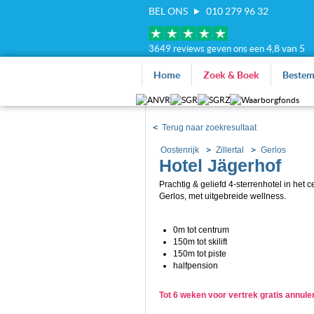
BEL ONS
010 279 96 32
4,8 van 5
3649 reviews geven ons een
Home
Zoek & Boek
Beste
<
Terug naar zoekresultaat
Oostenrijk
Zillertal
Gerlos
Hotel Jägerhof
Prachtig & geliefd 4-sterrenhotel in het 
Gerlos, met uitgebreide wellness.
0m tot centrum
150m tot skilift
150m tot piste
halfpension
Tot 6 weken voor vertrek gratis annul