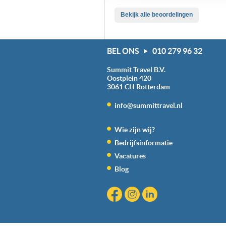
Bekijk alle beoordelingen
BEL ONS
010 279 96 32
Summit Travel B.V.
Oostplein 420
3061 CH
Rotterdam
info@summittravel.nl
Wie zijn wij?
Bedrijfsinformatie
Vacatures
Blog