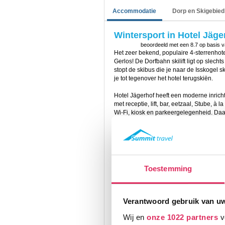
Accommodatie
Dorp en Skigebied
Wintersport in Hotel Jäge
beoordeeld met een
8.7
op basis 
Het zeer bekend, populaire 4-sterrenhote
Gerlos! De Dorfbahn skilift ligt op slech
stopt de skibus die je naar de Isskogel s
je tot tegenover het hotel terugskiën.
Hotel Jägerhof heeft een moderne inrichti
met receptie, lift, bar, eetzaal, Stube, à 
Wi-Fi, kiosk en parkeergelegenheid. Daa
voorzien van o.a. diverse sauna’s, een s
De kamers zijn voorzien van bad en/of douch
minibar en balkon of terras.
De 'Standard' kamers zijn ca. 28m2, heb
Toestemming
ook 'Superior' kamers van ca. 30m2. D
meestal aan de achterzijde van het hote
zijn ook ca. 30 m2. Tenslotte zijn de '
en een douche.
Verantwoord gebruik van u
Het verblijf is op basis van halfpension
Wij en
onze 1022 partners
v
kan genieten van een ontbijt in buffetvo