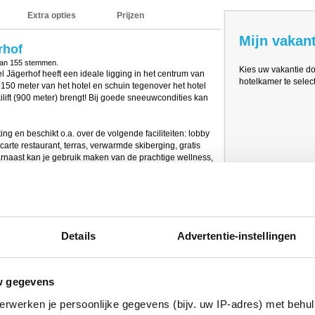
Extra opties
Prijzen
Mijn vakant
rhof
van
155
stemmen.
Kies uw vakantie d
l Jägerhof heeft een ideale ligging in het centrum van
hotelkamer te select
ts 150 meter van het hotel en schuin tegenover het hotel
kilift (900 meter) brengt! Bij goede sneeuwcondities kan
ng en beschikt o.a. over de volgende faciliteiten: lobby
la carte restaurant, terras, verwarmde skiberging, gratis
rnaast kan je gebruik maken van de prachtige wellness,
toombad en een ijsgrot.
e, toilet, föhn, zithoek, flatscreen-tv, Wi-Fi, kluisje,
ben een douche en bevinden aan de straatzijde. Er zijn
Details
Advertentie-instellingen
eze kamers hebben een douche en bevinden zich
l. De 'Kombi' kamers hebben een douche en/of bad en
Deluxe' kamers ca. 36m2 en deze kamers hebben een bad
w gegevens
. De keuken van Hotel Jägerhof staat erg goed bekend! Je
erwerken je persoonlijke gegevens (bijv. uw IP-adres) met behul
rm (met biohoek), een mittags-Jause aan het einde van