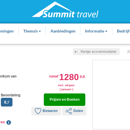
mmingen
Thema's
Aanbiedingen
Informatie
Bedrij
Vorige accommodatie
7
1280
centrum van
vanaf
p.p.
incl. skipas
( januari )
Beoordeling:
Prijzen en Boeken
8
,7
Bewaren
Delen
eren