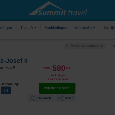
mmingen
Thema's
Aanbiedingen
Informatie
Bedrij
Vorige accommodatie
7
z-Josef II
580
ügen voor 8
vanaf
p.p.
incl. skipas
( bij 8 personen )
Beoordeling:
Prijzen en Boeken
8
,5
Bewaren
Delen