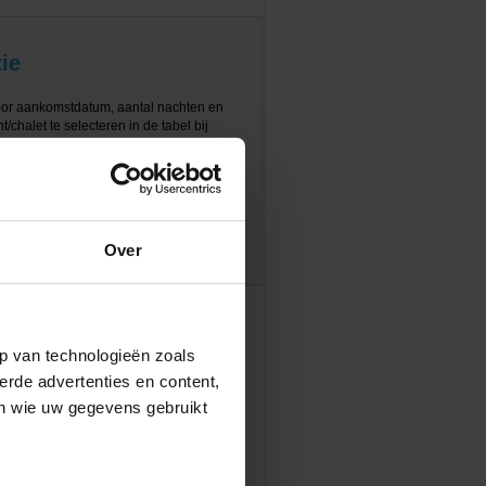
ie
oor aankomstdatum, aantal nachten en
/chalet te selecteren in de tabel bij
Over
p van technologieën zoals
erde advertenties en content,
en wie uw gegevens gebruikt