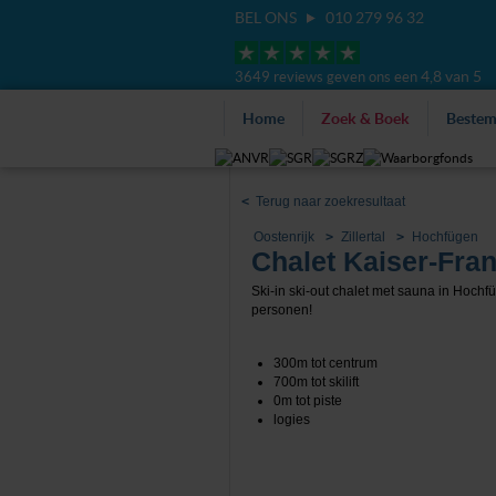
BEL ONS
010 279 96 32
4,8 van 5
3649 reviews geven ons een
Home
Zoek & Boek
Beste
<
Terug naar zoekresultaat
Oostenrijk
Zillertal
Hochfügen
Chalet Kaiser-Fran
Ski-in ski-out chalet met sauna in Hochf
personen!
300m tot centrum
700m tot skilift
0m tot piste
logies