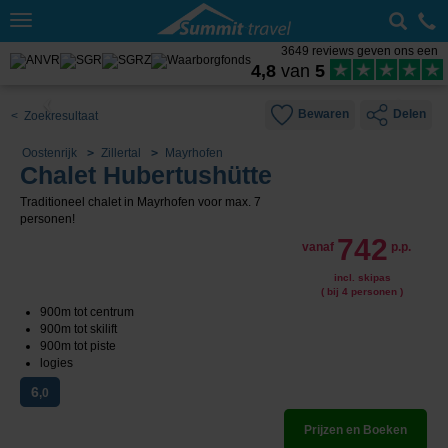
Toggle
navigation
3649 reviews geven ons een
4,8
van
5
Bewaren
Delen
< Zoekresultaat
Oostenrijk
Zillertal
Mayrhofen
Chalet Hubertushütte
Traditioneel chalet in Mayrhofen voor max. 7
personen!
742
vanaf
p.p.
incl. skipas
( bij 4 personen )
900m tot centrum
900m tot skilift
900m tot piste
logies
6
,0
Prijzen en Boeken