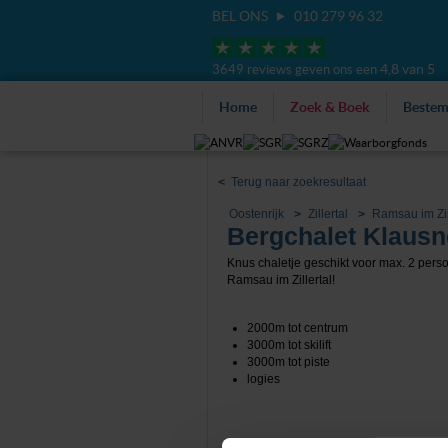
BEL ONS
010 279 96 32
4,8 van 5
3649 reviews geven ons een
Home
Zoek & Boek
Beste
<
Terug naar zoekresultaat
Oostenrijk
Zillertal
Ramsau im Zil
Bergchalet Klausne
Knus chaletje geschikt voor max. 2 pers
Ramsau im Zillertal!
2000m tot centrum
3000m tot skilift
3000m tot piste
logies