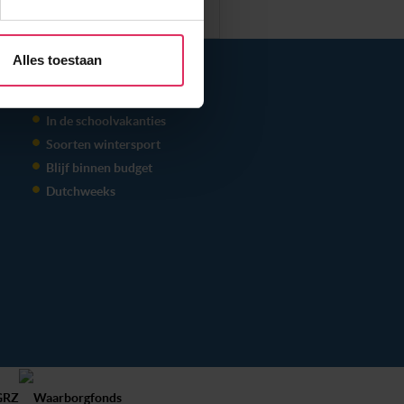
aliseren, om functies voor
r jouw gebruik van onze site
rtners kunnen deze gegevens
THEMA'S
Alles toestaan
p basis van jouw gebruik van
Samen op wintersport
 weten: je kunt jouw
s voor ‘verander jouw
In de schoolvakanties
Soorten wintersport
Blijf binnen budget
Dutchweeks