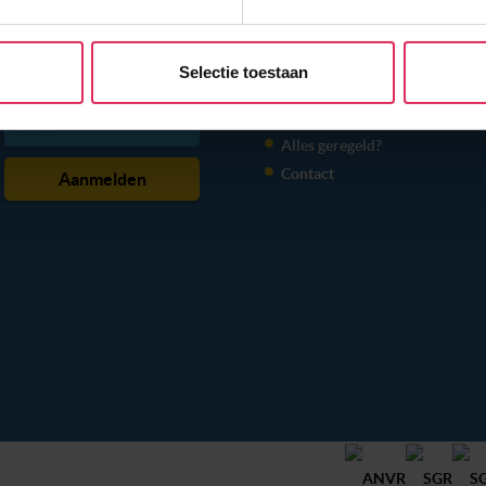
e website te laten werken, om content en advertenties te person
 ons websiteverkeer te analyseren. Ook delen we informatie ove
n partners voor social media, adverteren en analyse. Onze pa
NIEUWSBRIEF
INFORMATIE
Selectie toestaan
atie die je aan ze hebt verstrekt of die ze hebben verzameld o
Veelgestelde vragen
t dit gebeurt? Pas dan hieronder jouw voorkeuren aan. Goed om te
 Klik daarvoor op de lichtblauwe knop linksonder in beeld en kie
Alles geregeld?
r per type cookie aangeven of je die wel of niet wilt toestaan.
Contact
erden
die uw gegevens kunnen ontvangen en verwerken.