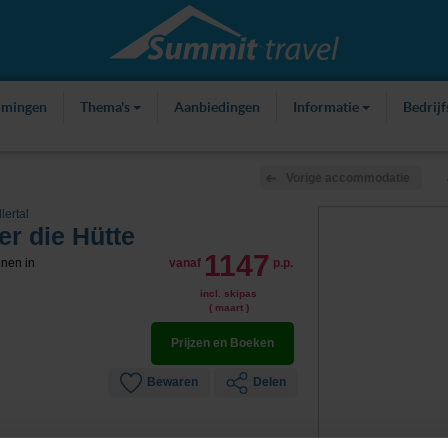
mmingen
Thema's
Aanbiedingen
Informatie
Bedrij
Vorige accommodatie
lertal
r die Hütte
1147
onen in
vanaf
p.p.
incl. skipas
( maart )
Prijzen en Boeken
Bewaren
Delen