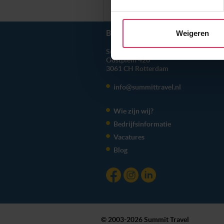
Prijzen en Boeken
Wij gebruiken cookies om onz
social media te bieden en om
met onze partners. We hebbe
BEL ONS
010 279 96 32
Weigeren
combineren met andere inform
Summit Travel B.V.
hun services. Wil je niet da
Oostplein 420
voorkeuren altijd aanpassen.
3061 CH
Rotterdam
toestemming’. Je kunt dan wee
info@summittravel.nl
We werken samen met
20 d
Wie zijn wij?
Bedrijfsinformatie
Vacatures
Blog
© 2003-2026 Summit Travel