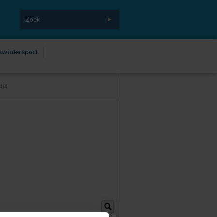
fswintersport
4/4