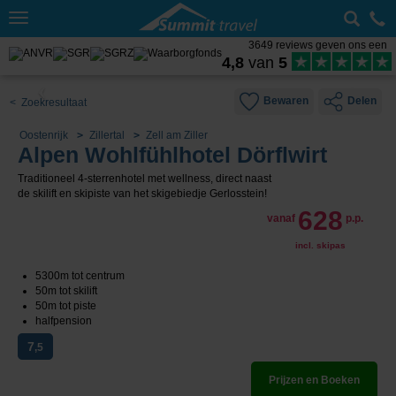
Toggle
navigation
3649 reviews geven ons een
4,8
van
5
Bewaren
Delen
< Zoekresultaat
Oostenrijk
Zillertal
Zell am Ziller
Alpen Wohlfühlhotel Dörflwirt
Traditioneel 4-sterrenhotel met wellness, direct naast
de skilift en skipiste van het skigebiedje Gerlosstein!
628
vanaf
p.p.
incl. skipas
5300m tot centrum
50m tot skilift
50m tot piste
halfpension
7
,5
Prijzen en Boeken