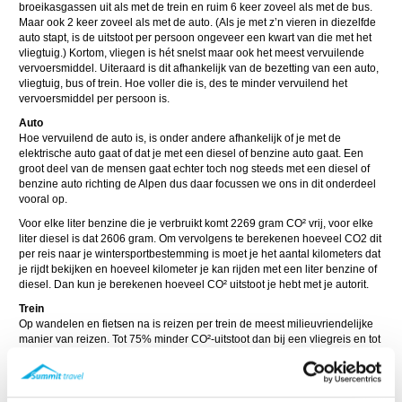
broeikasgassen uit als met de trein en ruim 6 keer zoveel als met de bus.
Maar ook 2 keer zoveel als met de auto. (Als je met z’n vieren in diezelfde
auto stapt, is de uitstoot per persoon ongeveer een kwart van die met het
vliegtuig.) Kortom, vliegen is hét snelst maar ook het meest vervuilende
vervoersmiddel. Uiteraard is dit afhankelijk van de bezetting van een auto,
vliegtuig, bus of trein. Hoe voller die is, des te minder vervuilend het
vervoersmiddel per persoon is.
Auto
Hoe vervuilend de auto is, is onder andere afhankelijk of je met de
elektrische auto gaat of dat je met een diesel of benzine auto gaat. Een
groot deel van de mensen gaat echter toch nog steeds met een diesel of
benzine auto richting de Alpen dus daar focussen we ons in dit onderdeel
vooral op.
Voor elke liter benzine die je verbruikt komt 2269 gram CO² vrij, voor elke
liter diesel is dat 2606 gram. Om vervolgens te berekenen hoeveel CO2 dit
per reis naar je wintersportbestemming is moet je het aantal kilometers dat
je rijdt bekijken en hoeveel kilometer je kan rijden met een liter benzine of
diesel. Dan kun je berekenen hoeveel CO² uitstoot je hebt met je autorit.
Trein
Op wandelen en fietsen na is reizen per trein de meest milieuvriendelijke
manier van reizen. Tot 75% minder CO²-uitstoot dan bij een vliegreis en tot
66% minder CO²-uitstoot dan per auto. Ook de uitstoot van fijnstof is bij de
trein zeer laag vergeleken met auto en vliegtuig.
In steeds meer landen rijden alle treinen op groene stroom. Zo wordt een
treinreis mogelijk met 100% minder CO²-uitstoot dan vliegen. Onder