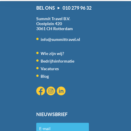
‘verander jouw toestemming’. Je kunt dan weer per type
BEL ONS
010 279 96 32
cookie aangeven of je die wel of niet wilt toestaan.
Summit Travel B.V.
We werken samen met
20 derden
die uw gegevens
Oostplein 420
3061 CH
Rotterdam
kunnen ontvangen en verwerken.
info@summittravel.nl
Wie zijn wij?
Bedrijfsinformatie
Vacatures
Blog
NIEUWSBRIEF