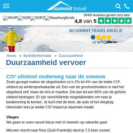
Toggle
navigation
3649 reviews geven ons een
4,8
van
5
BIJ SUMMIT TRAVEL KRIJG JE
Home
Bedrijfsinformatie
Duurzaamheid
Duurzaamheid vervoer
CO² uitstoot onderweg naar de sneeuw
Zoals gezegd maken de skigebieden zo’n 2% tot 4% van de totale CO²
uitstoot op wintersportvakantie uit. Een van de grootverbruikers is niet het
skigebied zelf, maar de reis er naartoe. Die kan tot wel 80% van de gehele
uitstoot bedragen. Er zijn verschillende mogelijkheden om naar je
bestemming te komen. Je kunt met de trein, de auto of het vliegtuig.
Hieronder lees je welke CO² impact je daarmee maakt.
Vliegen
We gaan er even vanuit dat je met z'n tweeën op vakantie gaat.
Met een vlucht naar Nice (Zuid-Frankrijk) stoot je 7,5 keer zoveel