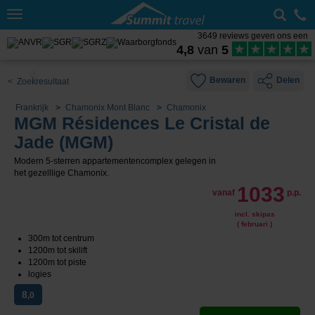
Toggle
navigation
3649 reviews geven ons een
4,8
van
5
Bewaren
Delen
< Zoekresultaat
Frankrijk
Chamonix Mont Blanc
Chamonix
MGM Résidences Le Cristal de
Jade (MGM)
Modern 5-sterren appartementencomplex gelegen in
het gezelllige Chamonix.
1033
vanaf
p.p.
incl. skipas
( februari )
300m tot centrum
1200m tot skilift
1200m tot piste
logies
8
,0