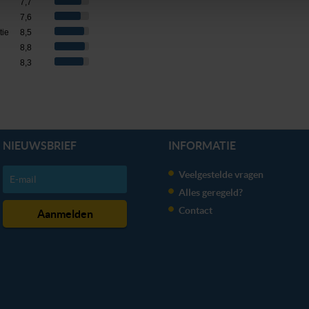
7,7
r per type cookie aangeven of je die wel of niet wilt toestaan.
7,6
tie
8,5
erden
die uw gegevens kunnen ontvangen en verwerken.
8,8
8,3
NIEUWSBRIEF
INFORMATIE
Veelgestelde vragen
Alles geregeld?
Contact