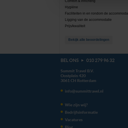
Comfort & inrichting
toestemming’. Je kunt dan wee
Hygiëne
Faciliteiten in en rondom de accommoda
We werken samen met
20 d
Ligging van de accommodatie
Prijs/kwaliteit
Bekijk alle beoordelingen
BEL ONS
010 279 96 32
Summit Travel B.V.
Oostplein 420
3061 CH
Rotterdam
info@summittravel.nl
Wie zijn wij?
Bedrijfsinformatie
Vacatures
Blog