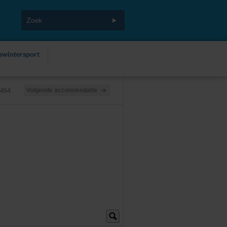
fswintersport
Volgende accommodatie
1454