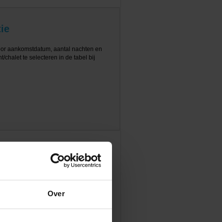
ie
oor aankomstdatum, aantal nachten en
/chalet te selecteren in de tabel bij
Over