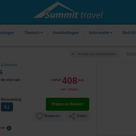
mmingen
Thema's
Aanbiedingen
Informatie
Bedrij
Vorige accommodatie
523/
La Rosière
s
408
 de voet van
vanaf
p.p.
incl. skipas
Beoordeling:
Prijzen en Boeken
8
,1
Bewaren
Delen
eren