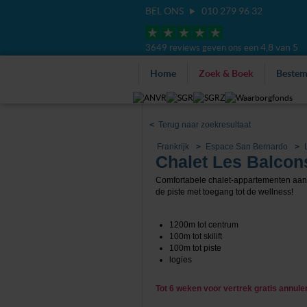
BEL ONS
010 279 96 32
4,8 van 5
3649 reviews geven ons een
Home
Zoek & Boek
Beste
<
Terug naar zoekresultaat
Frankrijk
Espace San Bernardo
Chalet Les Balcon
Comfortabele chalet-appartementen aan
de piste met toegang tot de wellness!
1200m tot centrum
100m tot skilift
100m tot piste
logies
Tot 6 weken voor vertrek gratis annul