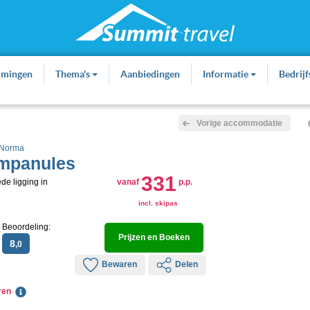
mmingen
Thema's
Aanbiedingen
Informatie
Bedrij
Vorige accommodatie
 Norma
mpanules
331
e ligging in
vanaf
p.p.
incl. skipas
Beoordeling:
Prijzen en Boeken
8
,0
Bewaren
Delen
eren