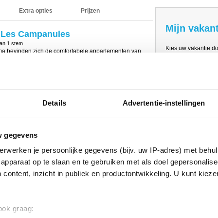
Extra opties
Prijzen
Mijn vakant
e Les Campanules
van
1
stem.
Kies uw vakantie d
ma bevinden zich de comfortabele appartementen van
het type appartement
t en het centrum op ca. 250 meter afstand heeft het
prijzen
een skiberging. Wi-Fi is in La Norma tegen betaling en
 75% van het dorp.
zich meerdere soorten appartementen. Elk
r met bad of douche, een toilet, een keukentje met 2 of
Details
Advertentie-instellingen
magnetron. Verder is er een tv, balkon of terras en in
inimaal 2 slaapplaatsen of bedbanken. In de
losse bedden of een 2-persoonsbed of een stapelbed.
w gegevens
e appartementen er beschikbaar zijn in deze résidence.
chterbalk alle informatie over dat specifieke
erwerken je persoonlijke gegevens (bijv. uw IP-adres) met behul
ende foto´s.
apparaat op te slaan en te gebruiken met als doel gepersonalise
 content, inzicht in publiek en productontwikkeling. U kunt kiez
 ook graag: