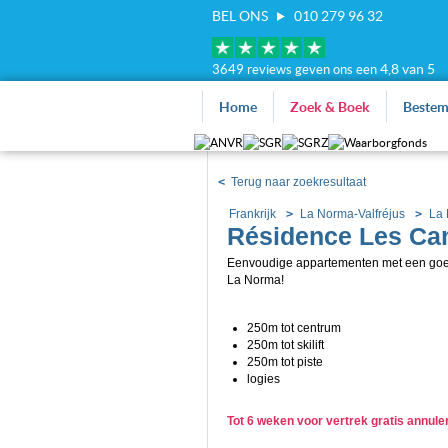
BEL ONS
010 279 96 32
4,8 van 5
3649 reviews geven ons een
Home
Zoek & Boek
Beste
<
Terug naar zoekresultaat
Frankrijk
La Norma-Valfréjus
La
Résidence Les Ca
Eenvoudige appartementen met een goed
La Norma!
250m tot centrum
250m tot skilift
250m tot piste
logies
Tot 6 weken voor vertrek gratis annul