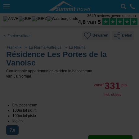
Toggle
navigation
3649 reviews geven ons een
4,8
van
5
Bewaren
Delen
< Zoekresultaat
Frankrijk
La Norma-Valfréjus
La Norma
Résidence Les Portes de la
Vanoise
Comfortable appartementen midden in het centrum
van La Norma!
331
vanaf
p.p.
incl. skipas
0m tot centrum
100m tot skilift
100m tot piste
logies
7
,8