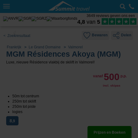
Toggle
navigation
3649 reviews geven ons een
4,8
van
5
Bewaren
Delen
< Zoekresultaat
Frankrijk
Le Grand Domaine
Valmorel
MGM Résidences Akoya (MGM)
Luxe, nieuwe Résidence vlakbij de skilift in Valmorel!
500
vanaf
p.p.
incl. skipas
50m tot centrum
250m tot skilift
250m tot piste
logies
8
,9
Prijzen en Boeken