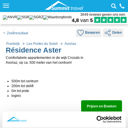
Toggle
navigation
3649 reviews geven ons een
4,8
van
5
Bewaren
Delen
< Zoekresultaat
Frankrijk
Les Portes du Soleil
Avoriaz
Résidence Aster
Comfortabele appartementen in de wijk Crozats in
Avoriaz, op ca. 500 meter van het centrum!
500m tot centrum
200m tot skilift
0m tot piste
logies
Prijzen en Boeken
Hoe werkt dit qua boeken?