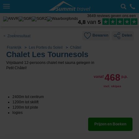
Toggle
navigation
3649 reviews geven ons een
4,8
van
5
Bewaren
Delen
< Zoekresultaat
Frankrijk
Les Portes du Soleil
Châtel
Chalet Les Tournesols
Vrijstaand 12-persoons chalet met sauna gelegen in
Petit Châtel!
468
vanaf
p.p.
incl. skipas
2400m tot centrum
1200m tot skilift
1200m tot piste
logies
Prijzen en Boeken