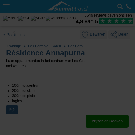
Toggle
navigation
3649 reviews geven ons een
4,8
van
5
Bewaren
Delen
< Zoekresultaat
Frankrijk
Les Portes du Soleil
Les Gets
Résidence Annapurna
Luxe appartementen in het centrum van Les Gets,
met wellness!
100m tot centrum
200m tot skilift
300m tot piste
logies
9
,0
Prijzen en Boeken