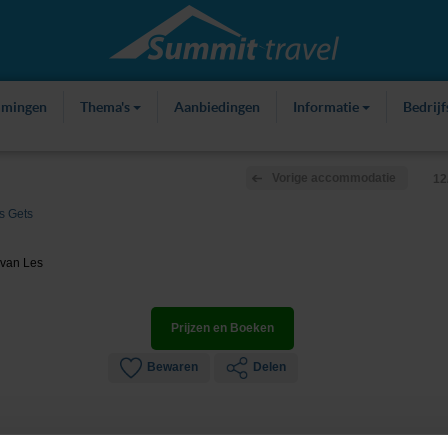
mmingen
Thema's
Aanbiedingen
Informatie
Bedrij
Vorige accommodatie
12
s Gets
 van Les
Prijzen en Boeken
Bewaren
Delen