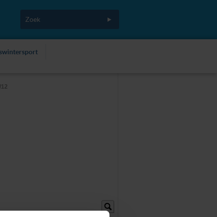
fswintersport
/12