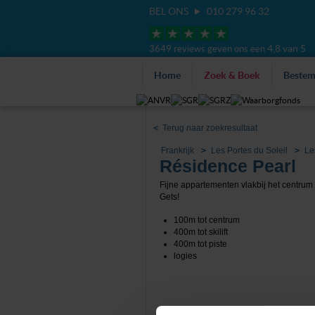
BEL ONS
010 279 96 32
4,8 van 5
3649 reviews geven ons een
Home
Zoek & Boek
Beste
<
Terug naar zoekresultaat
Frankrijk
Les Portes du Soleil
Le
Résidence Pearl
Fijne appartementen vlakbij het centrum
Gets!
100m tot centrum
400m tot skilift
400m tot piste
logies