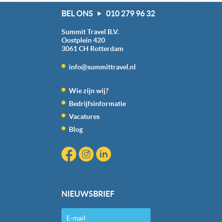
‘verander jouw toestemming’. Je kunt dan weer per type
BEL ONS
010 279 96 32
cookie aangeven of je die wel of niet wilt toestaan.
Summit Travel B.V.
We werken samen met
20 derden
die uw gegevens
Oostplein 420
3061 CH
Rotterdam
kunnen ontvangen en verwerken.
info@summittravel.nl
Wie zijn wij?
Bedrijfsinformatie
Vacatures
Blog
NIEUWSBRIEF