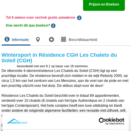
Prijzen en Boeken
Tot 6 weken voor vertrek gratis annuleren
Hoe werkt dit qua boeken?
Informatie
Beschikbaarheid
Wintersport in Résidence CGH Les Chalets du
Soleil (CGH)
beoordeeld met een
8.1
op basis van
18
stemmen.
De sfeervolle 4-sterrenrésidence Les Chalets du Soleil (CGH) ligt op een
prachtige locatie. De résidence bevindt zich midden in de wijk Reberty 2000, op
circa 1,5 km van het centrum van Les Menuires, aan de voet van de piste en met
een prachtig uitzicht over het dorp. De skibus stopt voor de deur!
Résidence Les Chalets du Soleil beschikt over in totaal 89 appartementen,
verdeeld over 10 chalets (8 chalets van het type
Authentique
en 2 chalets van
het type
Contemporain
). Het hele complex heeft een luxe uitstraling en biedt
onder andere de volgende algemene faciliteiten: een receptie met zithoek, wifi,
overdekte parkeerplaatsen (tegen betaling) en een skiberging met verwarming.
De appartementen hebben een typisch Savoyaardse inrichting en beschikken
over een balkon, een woonkamer en satelliet-tv. De open keuken is onder