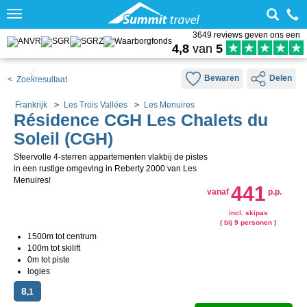
Toggle
navigation
3649 reviews geven ons een
4,8
van
5
Bewaren
Delen
< Zoekresultaat
Frankrijk
Les Trois Vallées
Les Menuires
Résidence CGH Les Chalets du
Soleil (CGH)
Sfeervolle 4-sterren appartementen vlakbij de pistes
in een rustige omgeving in Reberty 2000 van Les
Menuires!
441
vanaf
p.p.
incl. skipas
( bij 9 personen )
1500m tot centrum
100m tot skilift
0m tot piste
logies
8
,1