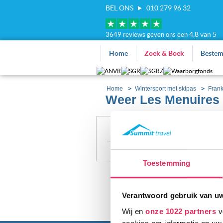
BEL ONS
010 279 96 32
4,8 van 5
3649 reviews geven ons een
Home
Zoek & Boek
Beste
Home
Wintersport met skipas
Frank
Weer Les Menuires
Filter
Alle accommoda
Sneeuwhoogte
Toestemming
Verantwoord gebruik van u
Wij en
onze 1022 partners
v