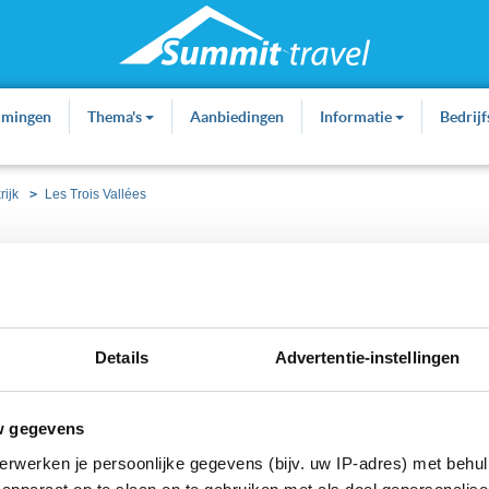
mmingen
Thema's
Aanbiedingen
Informatie
Bedrij
rijk
Les Trois Vallées
ties
Over Les Menuires
Kaart
Weer
Details
Advertentie-instellingen
w gegevens
erwerken je persoonlijke gegevens (bijv. uw IP-adres) met behul