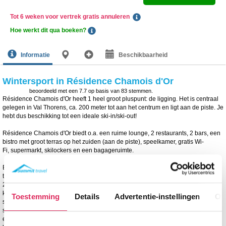
Tot 6 weken voor vertrek gratis annuleren
Hoe werkt dit qua boeken?
Informatie
Beschikbaarheid
Wintersport in Résidence Chamois d'Or
beoordeeld met een
7.7
op basis van
83
stemmen.
Résidence Chamois d'Or heeft 1 heel groot pluspunt: de ligging. Het is centraal
gelegen in Val Thorens, ca. 200 meter tot aan het centrum en ligt aan de piste. Je
hebt dus beschikking tot een ideale ski-in/ski-out!
Résidence Chamois d'Or biedt o.a. een ruime lounge, 2 restaurants, 2 bars, een
bistro met groot terras op het zuiden (aan de piste), speelkamer, gratis Wi-
Fi, supermarkt, skilockers en een bagageruimte.
Elk appartement beschikt over een tv, balkon, badkamer met bad of douche,
toilet en een keuken met o.a. oven, vaatwasser, koelkast en 4 kookplaten. In het
2-kamerappartement staat een 2-persoonsbed in de slaapkamer. In het 3-
kamerappartement is een slaapkamer met een 2-persoonsbed en een
Toestemming
Details
Advertentie-instellingen
Ov
slaapkamer met een stapelbed. In het 4-kamerappartement vind je een
slaapkamer met 2-persoonsbed, een slaapkamer met twee 1-persoonsbedden
en een slaapkamer (afgesloten van de woonkamer d.m.v. een schuifdeur) met