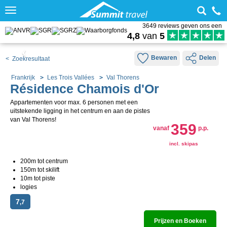
Toggle
navigation
3649 reviews geven ons een
4,8
van
5
Bewaren
Delen
< Zoekresultaat
Frankrijk
Les Trois Vallées
Val Thorens
Résidence Chamois d'Or
Appartementen voor max. 6 personen met een
uitstekende ligging in het centrum en aan de pistes
van Val Thorens!
359
vanaf
p.p.
incl. skipas
200m tot centrum
150m tot skilift
10m tot piste
logies
7
,7
Prijzen en Boeken