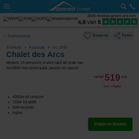
Toggle
navigation
3649 reviews geven ons een
4,8
van
5
Bewaren
Delen
< Zoekresultaat
Frankrijk
Paradiski
Arc 1600
Chalet des Arcs
Modern 16-persoons chalet nabij de piste van
Arc1600 met openhaard, jacuzzi en sauna!
519
vanaf
p.p.
incl. skipas
4000m tot centrum
150m tot skilift
50m tot piste
logies
Prijzen en Boeken