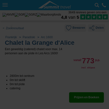
Toggle
navigation
3649 reviews geven ons een
4,8
van
5
Bewaren
Delen
< Zoekresultaat
Frankrijk
Paradiski
Arc 1600
Chalet la Grange d'Alice
Een geweldig (catered) chalet voor max. 14
personen aan de piste in Les Arcs 1600!
773
vanaf
p.p.
incl. skipas
2800m tot centrum
0m tot skilift
0m tot piste
catering
Prijzen en Boeken