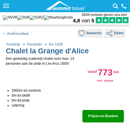
Toggle
navigation
3649 reviews geven ons een
4,8
van
5
Bewaren
Delen
< Zoekresultaat
Frankrijk
Paradiski
Arc 1600
Chalet la Grange d'Alice
Een geweldig (catered) chalet voor max. 14
personen aan de piste in Les Arcs 1600!
773
vanaf
p.p.
incl. skipas
2800m tot centrum
0m tot skilift
0m tot piste
catering
Prijzen en Boeken