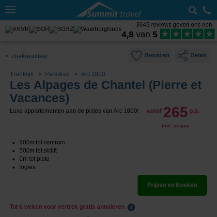
Toggle
navigation
3649 reviews geven ons een
4,8
van
5
Bewaren
Delen
< Zoekresultaat
Frankrijk
Paradiski
Arc 1800
Les Alpages de Chantel (Pierre et
Vacances)
265
Luxe appartementen aan de pistes van Arc 1800!
vanaf
p.p.
incl. skipas
900m tot centrum
500m tot skilift
0m tot piste
logies
Prijzen en Boeken
Tot 6 weken voor vertrek gratis annuleren