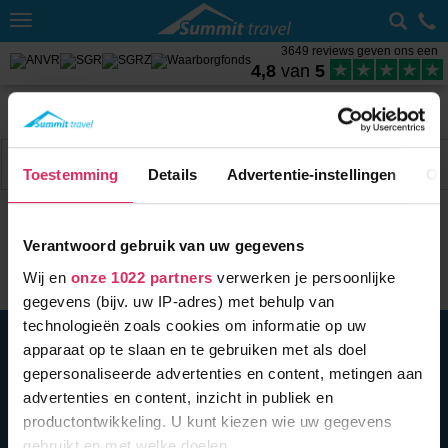
Toggle
navigation
3649 reviews geven ons een
4,8
van
5
Home
Wintersport met skipas
Frankrijk
Paradiski
Weer Arc 1800
Filter
13 acc.
Toestemming
Details
Advertentie-instellingen
Ov
Verantwoord gebruik van uw gegevens
Wij en
onze 1022 partners
verwerken je persoonlijke
gegevens (bijv. uw IP-adres) met behulp van
technologieën zoals cookies om informatie op uw
BEL ONS
010 279 96 32
apparaat op te slaan en te gebruiken met als doel
Summit Travel B.V.
gepersonaliseerde advertenties en content, metingen aan
Oostplein 420
advertenties en content, inzicht in publiek en
3061 CH
Rotterdam
productontwikkeling. U kunt kiezen wie uw gegevens
info@summittravel.nl
gebruikt en met welke doelen.