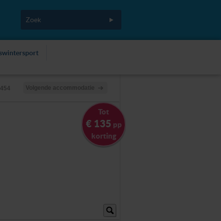
fswintersport
Volgende accommodatie
1454
Tot
€ 135
pp
korting