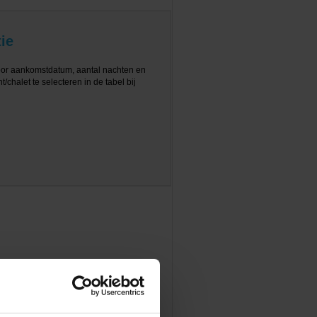
ie
oor aankomstdatum, aantal nachten en
/chalet te selecteren in de tabel bij