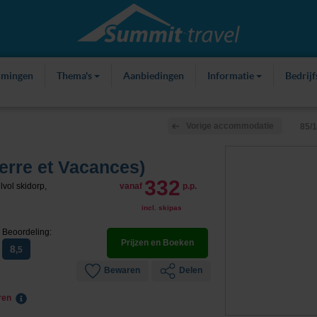
mmingen
Thema's
Aanbiedingen
Informatie
Bedrij
Vorige accommodatie
85/
ierre et Vacances)
332
lvol skidorp,
vanaf
p.p.
incl. skipas
Beoordeling:
Prijzen en Boeken
8
,5
Bewaren
Delen
eren