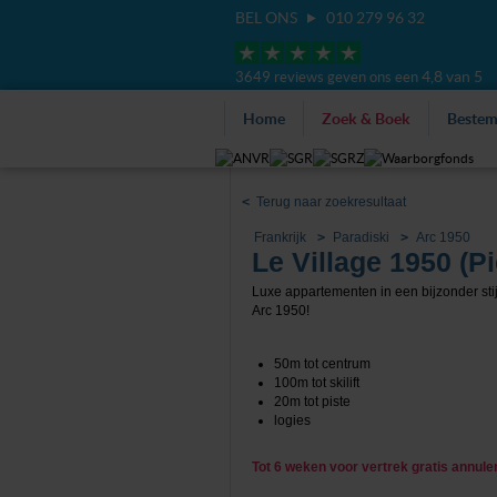
BEL ONS
010 279 96 32
4,8 van 5
3649 reviews geven ons een
Home
Zoek & Boek
Beste
<
Terug naar zoekresultaat
Frankrijk
Paradiski
Arc 1950
Le Village 1950 (P
Luxe appartementen in een bijzonder stij
Arc 1950!
50m tot centrum
100m tot skilift
20m tot piste
logies
Tot 6 weken voor vertrek gratis annul