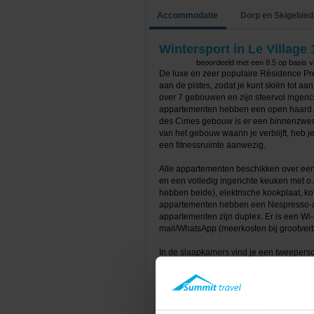
Accommodatie
Dorp en Skigebied
Wintersport in Le Village 
beoordeeld met een
8.5
op basis 
De luxe en zeer populaire Résidence Prem
aan de pistes, zodat je kunt skiën tot 
over 7 gebouwen en zijn sfeervol ingeri
appartementen hebben een open haard. 
des Cimes gebouw is er een binnenzwem
van het gebouw waarin je verblijft, heb 
een fitnessruimte aanwezig.
Alle appartementen beschikken over een
en een volledig ingerichte keuken met o
hebben beide), elektrische kookplaat, k
appartementen hebben een Nespresso-ap
appartementen zijn duplex. Er is een Wi-
mail/WhatsApp (meerkosten bij grootverb
In de slaapkamers vind je een tweeperso
badkamer met bad, de eventuele tweede/
in de badkamer een föhn. Er is altijd min
bij aankomst zijn opgemaakt.
Type B appartementen bevinden zich in