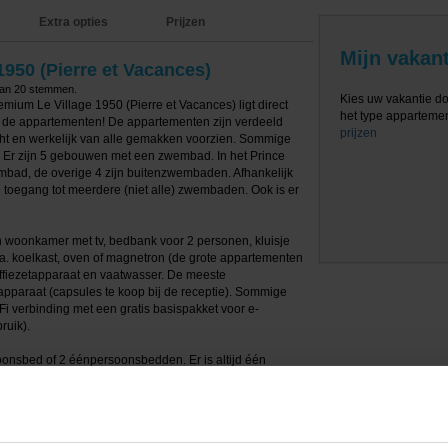
Extra opties
Prijzen
Mijn vakant
1950 (Pierre et Vacances)
van
20
stemmen.
Kies uw vakantie d
ium Le Village 1950 (Pierre et Vacances) ligt direct
het type appartement
aan de appartementen! De appartementen zijn verdeeld
prijzen
cht en werkelijk van alle gemakken voorzien. Sommige
Er zijn 5 gebouwen met een zwembad. In het Prince
bad, de overige 4 zijn buitenzwembaden. Afhankelijk
je toegang tot meerdere (niet alle) zwembaden. Ook is er
 woonkamer met tv, bedbank voor 2 personen, kluisje
.a. koelkast, oven of magnetron (de grote appartementen
offiezetapparaat en vaatwasser. De meeste
paraat (capsules te koop bij de receptie). Sommige
Fi verbinding met een gratis basispakket voor e-
ruik).
onsbed of 2 éénpersoonsbedden. Er is altijd één
derde badkamer is voorzien van een douche. Ook is er
imaal 1 apart toilet. Voor alle typen geldt dat de bedden
 het Hameau du Glacier of Prince des Cimes gebouw