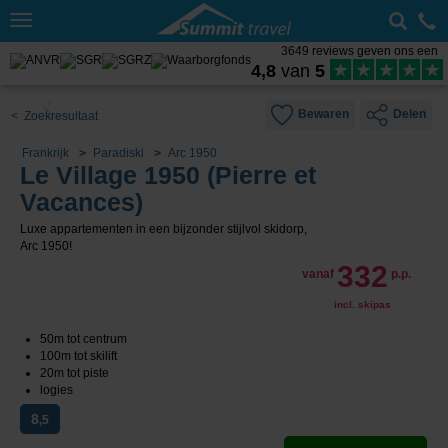
Toggle
navigation
3649 reviews geven ons een
4,8
van
5
Bewaren
Delen
< Zoekresultaat
Frankrijk
Paradiski
Arc 1950
Le Village 1950 (Pierre et
Vacances)
Luxe appartementen in een bijzonder stijlvol skidorp,
Arc 1950!
332
vanaf
p.p.
incl. skipas
50m tot centrum
100m tot skilift
20m tot piste
logies
8
,5