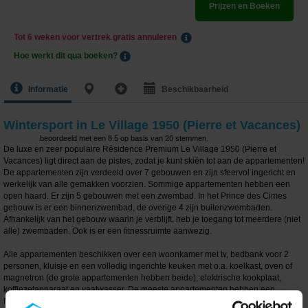
Prijzen en Boeken
Tot 6 weken voor vertrek gratis annuleren
Hoe werkt dit qua boeken?
Informatie
Beschikbaarheid
Wintersport in Le Village 1950 (Pierre et Vacances)
beoordeeld met een
8.5
op basis van
20
stemmen.
De luxe en zeer populaire Résidence Premium Le Village 1950 (Pierre et
Vacances) ligt direct aan de pistes, zodat je kunt skiën tot aan de appartementen!
De appartementen zijn verdeeld over 7 gebouwen en zijn sfeervol ingericht en
werkelijk van alle gemakken voorzien. Sommige appartementen hebben een
open haard. Er zijn 5 gebouwen met een zwembad. In het Prince des Cimes
gebouw is er een binnenzwembad, de overige 4 zijn buitenzwembaden.
Afhankelijk van het gebouw waarin je verblijft, heb je toegang tot meerdere (niet
alle) zwembaden. Ook is er een fitnessruimte aanwezig.
Alle appartementen beschikken over een woonkamer met tv, bedbank voor 2
personen, kluisje en een volledig ingerichte keuken met o.a. koelkast, oven of
magnetron (de grote appartementen hebben beide), elektrische kookplaat,
koffiezetapparaat en vaatwasser. De meeste appartementen hebben een
Nespresso-apparaat (capsules te koop bij de receptie). Sommige