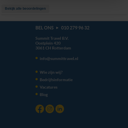
op de lichtblauwe knop linksonder in beeld en kies voor
Bekijk alle beoordelingen
‘verander jouw toestemming’. Je kunt dan weer per type
cookie aangeven of je die wel of niet wilt toestaan.
BEL ONS
010 279 96 32
We werken samen met
20 derden
die uw gegevens
Summit Travel B.V.
kunnen ontvangen en verwerken.
Oostplein 420
3061 CH
Rotterdam
info@summittravel.nl
Wie zijn wij?
Bedrijfsinformatie
Vacatures
Blog