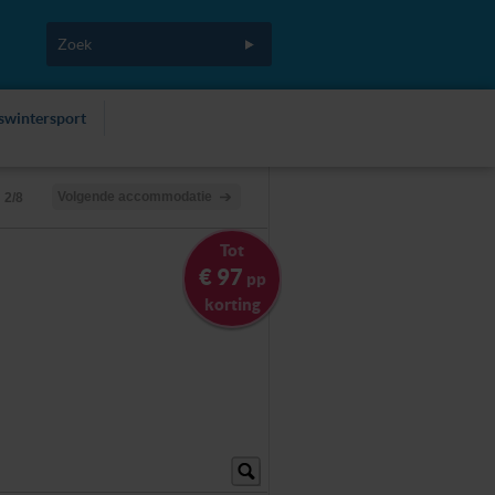
fswintersport
Volgende accommodatie
2/8
Tot
€ 97
pp
korting