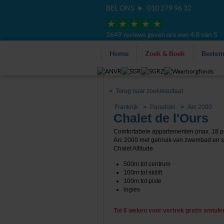
BEL ONS
010 279 96 32
4,8 van 5
3649 reviews geven ons een
Home
Zoek & Boek
Beste
<
Terug naar zoekresultaat
Frankrijk
Paradiski
Arc 2000
Chalet de l'Ours
Comfortabele appartementen (max. 18 p
Arc 2000 met gebruik van zwembad en 
Chalet Altitude.
500m tot centrum
100m tot skilift
100m tot piste
logies
Tot 6 weken voor vertrek gratis annul