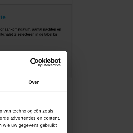
ie
oor aankomstdatum, aantal nachten en
/chalet te selecteren in de tabel bij
Over
p van technologieën zoals
erde advertenties en content,
en wie uw gegevens gebruikt