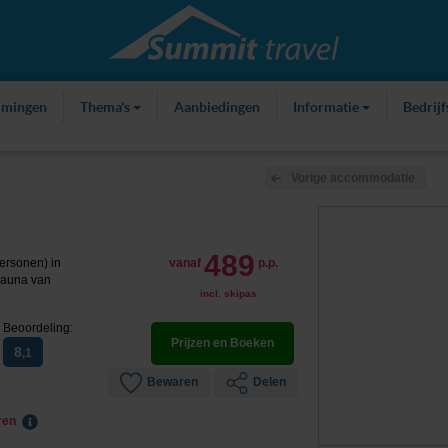
mmingen
Thema's
Aanbiedingen
Informatie
Bedrij
Vorige accommodatie
489
ersonen) in
vanaf
p.p.
sauna van
incl. skipas
Beoordeling:
Prijzen en Boeken
8
,1
Bewaren
Delen
eren