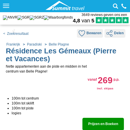
Toggle
navigation
3649 reviews geven ons een
4,8
van
5
Bewaren
Delen
< Zoekresultaat
Frankrijk
Paradiski
Belle Plagne
Résidence Les Gémeaux (Pierre
et Vacances)
Nette appartementen aan de piste en midden in het
centrum van Belle Plagne!
269
vanaf
p.p.
incl. skipas
100m tot centrum
100m tot skilift
100m tot piste
logies
Prijzen en Boeken