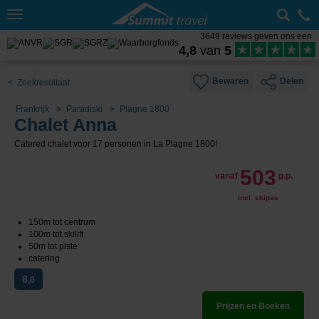
Toggle
navigation
3649 reviews geven ons een
4,8
van
5
Bewaren
Delen
< Zoekresultaat
Frankrijk
Paradiski
Plagne 1800
Chalet Anna
Catered chalet voor 17 personen in La Plagne 1800!
503
vanaf
p.p.
incl. skipas
150m tot centrum
100m tot skilift
50m tot piste
catering
8
,0
Prijzen en Boeken