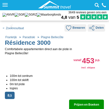
Toggle
navigation
3649 reviews geven ons een
4,8
van
5
Bewaren
Delen
< Zoekresultaat
Frankrijk
Paradiski
Plagne Bellecôte
Résidence 3000
Comfortabele appartementen direct aan de piste in
Plagne Bellecôte!
453
vanaf
p.p.
incl. skipas
100m tot centrum
100m tot skilift
0m tot piste
logies
8
,5
Prijzen en Boeken