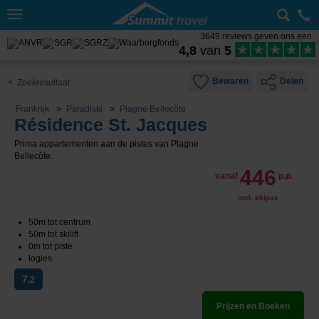
Toggle
navigation
3649 reviews geven ons een
4,8
van
5
Bewaren
Delen
< Zoekresultaat
Frankrijk
Paradiski
Plagne Bellecôte
Résidence St. Jacques
Prima appartementen aan de pistes van Plagne
Bellecôte.
446
vanaf
p.p.
incl. skipas
50m tot centrum
50m tot skilift
0m tot piste
logies
7
,2
Prijzen en Boeken