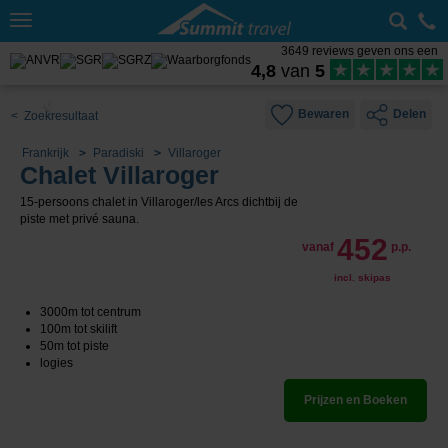
Toggle
navigation
3649 reviews geven ons een
4,8
van
5
Bewaren
Delen
< Zoekresultaat
Frankrijk
Paradiski
Villaroger
Chalet Villaroger
15-persoons chalet in Villaroger/les Arcs dichtbij de
piste met privé sauna.
452
vanaf
p.p.
incl. skipas
3000m tot centrum
100m tot skilift
50m tot piste
logies
Prijzen en Boeken