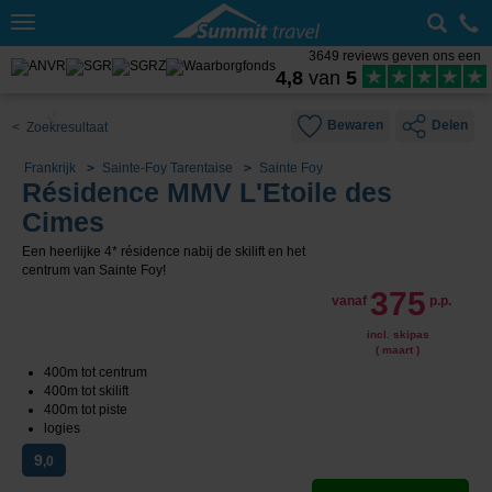
Toggle
navigation
3649 reviews geven ons een
4,8
van
5
Bewaren
Delen
< Zoekresultaat
Frankrijk
Sainte-Foy Tarentaise
Sainte Foy
Résidence MMV L'Etoile des
Cimes
Een heerlijke 4* résidence nabij de skilift en het
centrum van Sainte Foy!
375
vanaf
p.p.
incl. skipas
( maart )
400m tot centrum
400m tot skilift
400m tot piste
logies
9
,0