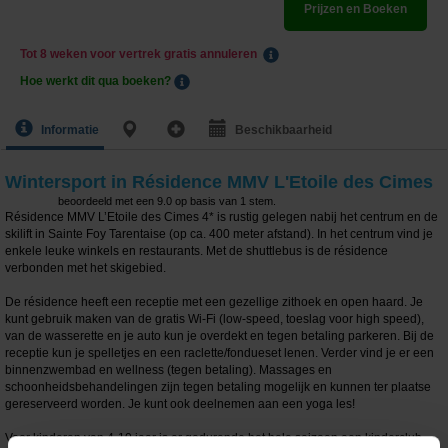
Prijzen en Boeken
Tot 8 weken voor vertrek gratis annuleren
Hoe werkt dit qua boeken?
Informatie
Beschikbaarheid
Wintersport in Résidence MMV L'Etoile des Cimes
beoordeeld met een
9.0
op basis van
1
stem.
Résidence MMV L’Etoile des Cimes 4* is rustig gelegen nabij het centrum en de
skilift in Sainte Foy Tarentaise (op ca. 400 meter afstand). In het centrum vind je
enkele leuke winkels en restaurants. Met de shuttlebus is de résidence
verbonden met het skigebied.
De résidence heeft een receptie met een gezellige zithoek en open haard. Je
kunt gebruik maken van de gratis Wi-Fi (low-speed, toeslag voor high speed),
van de wasserette en je auto kun je overdekt en tegen betaling parkeren. Bij de
receptie kun je spelletjes en een raclette/fondueset lenen. Verder vind je er een
binnenzwembad en wellness (tegen betaling). Massages en
schoonheidsbehandelingen zijn tegen betaling mogelijk en kunnen ter plaatse
gereserveerd worden. Je kunt ook deelnemen aan een yoga les!
Voor kinderen van 4-10 jaar is er gedurende het hele seizoen een kinderclub.