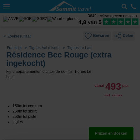
Toggle
navigation
3649 reviews geven ons een
4,8
van
5
Bewaren
Delen
< Zoekresultaat
Frankrijk
Tignes-Val d’Isère
Tignes Le Lac
Résidence Bec Rouge (extra
ingekocht)
Fijne appartementen dichtbij de skilift in Tignes Le
Lac!
493
vanaf
p.p.
incl. skipas
150m tot centrum
250m tot skilift
250m tot piste
logies
Prijzen en Boeken