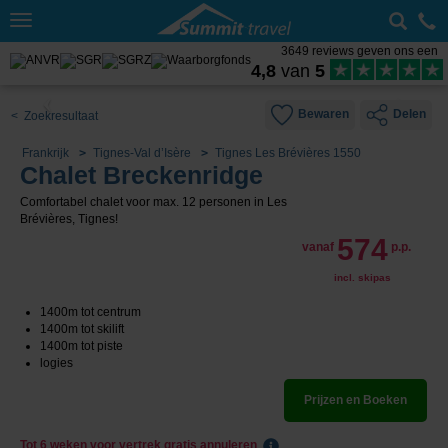
Toggle
navigation
3649 reviews geven ons een
4,8
van
5
Bewaren
Delen
< Zoekresultaat
Frankrijk
Tignes-Val d’Isère
Tignes Les Brévières 1550
Chalet Breckenridge
Comfortabel chalet voor max. 12 personen in Les
Brévières, Tignes!
574
vanaf
p.p.
incl. skipas
1400m tot centrum
1400m tot skilift
1400m tot piste
logies
Prijzen en Boeken
Tot 6 weken voor vertrek gratis annuleren