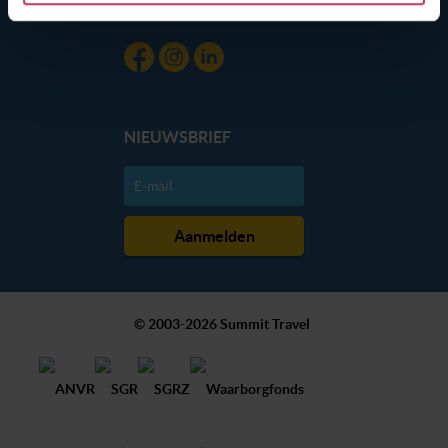
gebruik van hun services. Wil je niet dat dit gebeurt? Pas
Blog
dan hieronder jouw voorkeuren aan. Goed om te weten:
je kunt jouw voorkeuren altijd aanpassen. Klik daarvoor
op de lichtblauwe knop linksonder in beeld en kies voor
‘verander jouw toestemming’. Je kunt dan weer per type
cookie aangeven of je die wel of niet wilt toestaan.
NIEUWSBRIEF
We werken samen met
20 derden
die uw gegevens
kunnen ontvangen en verwerken.
© 2003-2026 Summit Travel