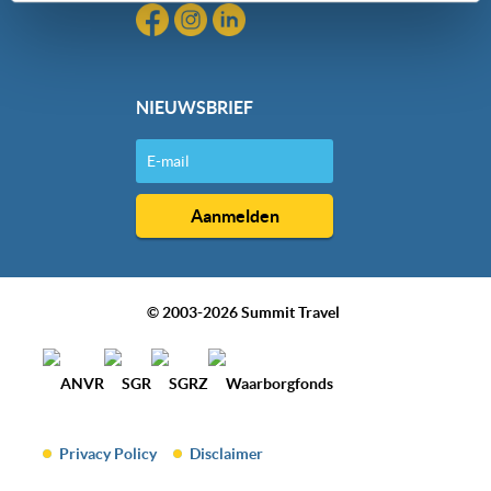
dan hieronder jouw voorkeuren aan. Goed om te weten:
je kunt jouw voorkeuren altijd aanpassen. Klik daarvoor
op de lichtblauwe knop linksonder in beeld en kies voor
‘verander jouw toestemming’. Je kunt dan weer per type
NIEUWSBRIEF
cookie aangeven of je die wel of niet wilt toestaan.
We werken samen met
20 derden
die uw gegevens
kunnen ontvangen en verwerken.
© 2003-2026 Summit Travel
Privacy Policy
Disclaimer