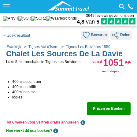
Toggle
navigation
3649 reviews geven ons een
4,8
van
5
Bewaren
Delen
< Zoekresultaat
Frankrijk
Tignes-Val d’Isère
Tignes Les Brévières 1550
Chalet Les Sources De La Davie
1051
Luxe 5-sterrenchalet in Tignes Les Brévières
vanaf
p.p.
incl. skipas
400m tot centrum
400m tot skilift
400m tot piste
logies
Prijzen en Boeken
Tot 6 weken voor vertrek gratis annuleren
Hoe werkt dit qua boeken?