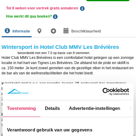
Tot 8 weken voor vertrek gratis annuleren
Hoe werkt dit qua boeken?
Informatie
Beschikbaarheid
Wintersport in Hotel Club MMV Les Brévières
beoordeeld met een
7.0
op basis van
8
stemmen.
Hotel Club MMV Les Brévières is een comfortabel hotel gelegen op een zonnige
locatie in het hart van Tignes Les Brévières. De afstand tot de piste en skilift is
ca. 150 meter. Je kunt zowel genieten van de gezellige sfeer in het restaurant en
de bar als van de wellnessfaciliteiten die het hotel biedt.
In het hotel vind je o.a. een receptie, lounge, lift, restaurant, bar, zonneterras,
bagage opslag en skiberging. Wi-Fi is gratis in het hele hotel (low-speed). Er is
een wellness (toegang vanaf 18 jaar en alleen op afspraak) met o.a. een sauna,
2 jacuzzi's en een stoombad. Tegen betaling zijn massages en
schoonheidsbehandelingen mogelijk.
Toestemming
Details
Advertentie-instellingen
Ov
Let op
! Deze winter zijn alleen behandelingen en massages beschikbaar. De
aqua-relaxruimte (sauna, hammam, jacuzzi) wordt gerenoveerd, winterseizoen
van 2026-2027 is deze ruimte gesloten
Verantwoord gebruik van uw gegevens
Hotel Club MMV Les Brévières telt ca. 130 kamers voor 2, 3, 4 of 5 personen (12-