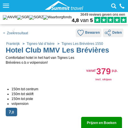
Toggle
navigation
3649 reviews geven ons een
4,8
van
5
Bewaren
Delen
< Zoekresultaat
Frankrijk
Tignes-Val d’Isère
Tignes Les Brévières 1550
Hotel Club MMV Les Brévières
Comfortabel hotel in het hart van Tignes Les
Brévières o.b.v volpension!
379
vanaf
p.p.
incl. skipas
150m tot centrum
150m tot skilift
150m tot piste
volpension
7
,0
Prijzen en Boeken