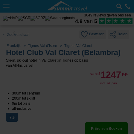
Toggle
navigation
3649 reviews geven ons een
4,8
van
5
Bewaren
Delen
< Zoekresultaat
Frankrijk
Tignes-Val d’Isère
Tignes Val Claret
Hotel Club Val Claret (Belambra)
Ski-in, ski-out hotel in Val Claret in Tignes op basis
van All-Inclusive!
1247
vanaf
p.p.
incl. skipas
300m tot centrum
200m tot skilift
0m tot piste
all-inclusive
7
,9
Prijzen en Boeken