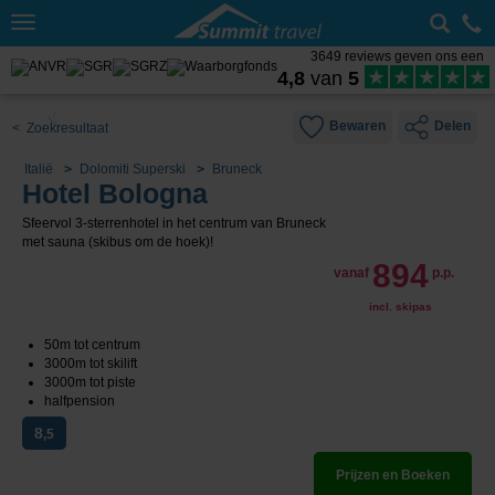
Toggle
navigation
3649 reviews geven ons een
4,8
van
5
Bewaren
Delen
< Zoekresultaat
Italië
Dolomiti Superski
Bruneck
Hotel Bologna
Sfeervol 3-sterrenhotel in het centrum van Bruneck
met sauna (skibus om de hoek)!
894
vanaf
p.p.
incl. skipas
50m tot centrum
3000m tot skilift
3000m tot piste
halfpension
8
,5
Prijzen en Boeken