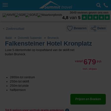
Toggle
navigation
3649 reviews geven ons een
4,8
van
5
Bewaren
Delen
< Zoekresultaat
Italië
Dolomiti Superski
Bruneck
Falkensteiner Hotel Kronplatz
Luxe 5-sterrenhotel op loopafstand van de skilift net
buiten Bruneck.
679
vanaf
p.p.
incl. skipas
2800m tot centrum
250m tot skilift
250m tot piste
halfpension
Prijzen en Boeken
Tot 6 weken voor vertrek gratis annuleren