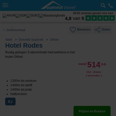
Toggle
navigation
3649 reviews geven ons een
4,8
van
5
Bewaren
Delen
< Zoekresultaat
Italië
Dolomiti Superski
Ortisei
Hotel Rodes
Rustig gelegen 3-sterrenhotel met wellness in het
leuke Ortisei.
514
vanaf
p.p.
incl. skipas
( november )
1300m tot centrum
1400m tot skilift
1400m tot piste
halfpension
8
,2
Prijzen en Boeken