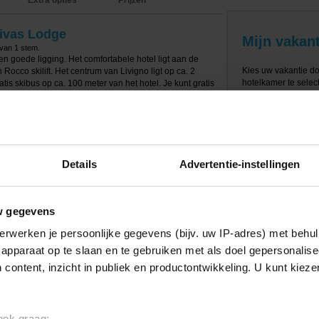
Extra opties
Prijzen
tivas Lodge
Mijn vakant
 van
1
stem.
en goede ligging. Het comfortabele hotel ligt aan de
Kies uw vakantie d
Rocco skilift. Het centrum van Livigno ligt op ca. 2
hotelkamer te select
atis skibus op ca. 100 meter van het hotel. Je kunt gratis
een receptie, bagageopslag, skiberging met
 tv-kamer, (gratis) Wi-Fi en een lift.
ceerd tarief (€ 43 per persoon, vanaf 16 jaar) gebruik
Details
Advertentie-instellingen
tel Lac Salin SPA & Mountain Resort (op 400 meter van
er een fitness, binnenzwembad, stoombad, whirlpool,
e. Tegen een meerprijs kun je ook massages en
w gegevens
aan (21m2). De kamers beschikken over een tv, kluis,
erwerken je persoonlijke gegevens (bijv. uw IP-adres) met behul
 badkamer met bad of douche, föhn en een toilet.
apparaat op te slaan en te gebruiken met als doel gepersonalise
 basis van logies en ontbijt.
 content, inzicht in publiek en productontwikkeling. U kunt kiez
 ook graag: