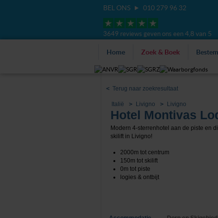
BEL ONS
010 279 96 32
4,8 van 5
3649 reviews geven ons een
Home
Zoek & Boek
Beste
<
Terug naar zoekresultaat
Italië
Livigno
Livigno
Hotel Montivas Lo
Modern 4-sterrenhotel aan de piste en di
skilift in Livigno!
2000m tot centrum
150m tot skilift
0m tot piste
logies & ontbijt