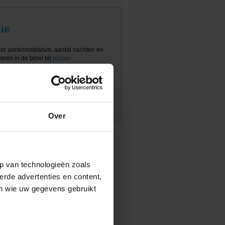
ie
oor aankomstdatum, aantal nachten en
eren in de tabel bij
prijzen
Over
p van technologieën zoals
erde advertenties en content,
en wie uw gegevens gebruikt