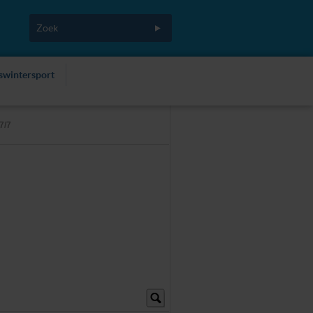
fswintersport
7/7