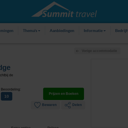
mmingen
Thema's
Aanbiedingen
Informatie
Bedrij
Vorige accommodatie
dge
chtbij de
Beoordeling:
Prijzen en Boeken
10
Bewaren
Delen