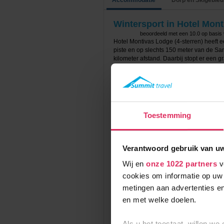
Accommodatie
Dorp en Skigebied
Wintersport in Hotel Mon
beoordeeld met een
10.0
op basis
Hotel Montivas Lodge (4-sterren) heeft e
piste en op slechts 150 meter van de San 
kilometer afstand. Daarbij stopt er een gr
parkeren bij het hotel.
Het moderne hotel is voorzien van o.a. 
skischoendroger, kluisjes, restaurant, bar,
Voor ontspanning kun je tegen een geredu
Toestemming
maken van de wellnessfaciliteiten in Ho
het hotel). De wellness beschikt o.a. ov
verschillende sauna's en een relaxruimt
beautybehandelingen bijboeken.
Verantwoord gebruik van u
Summit Travel biedt de 2-persoonskamer 
Wij en
onze 1022 partners
v
minibar en een balkon. Verder is er een
cookies om informatie op uw 
Het verblijf in Hotel Montivas Lodge is op
metingen aan advertenties en
en met welke doelen.
Prijzen en Boeken
Als u het toestaat, willen we