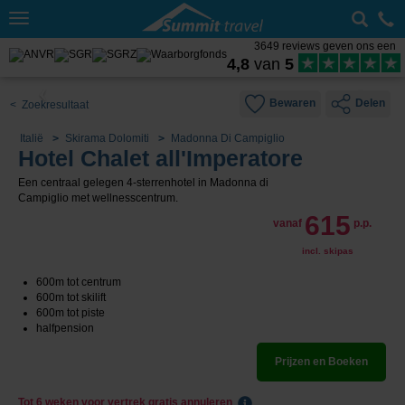
Toggle
navigation
3649 reviews geven ons een
4,8
van
5
Bewaren
Delen
< Zoekresultaat
Italië
Skirama Dolomiti
Madonna Di Campiglio
Hotel Chalet all'Imperatore
Een centraal gelegen 4-sterrenhotel in Madonna di
Campiglio met wellnesscentrum.
615
vanaf
p.p.
incl. skipas
600m tot centrum
600m tot skilift
600m tot piste
halfpension
Prijzen en Boeken
Tot 6 weken voor vertrek gratis annuleren