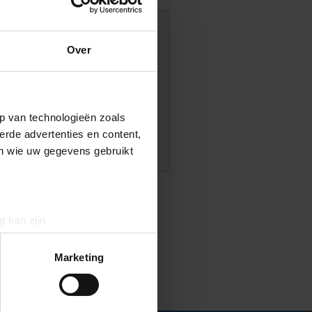
ie
Over
oor aankomstdatum, aantal nachten en
eren in de tabel bij
prijzen
p van technologieën zoals
erde advertenties en content,
en wie uw gegevens gebruikt
g kan zijn
erprinting)
t
detailgedeelte
in. U kunt uw
Marketing
aliseren, om functies voor