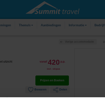
mmingen
Thema's
Aanbiedingen
Informatie
Bedrij
Vorige accommodatie
1
420
t uitzicht
vanaf
p.p.
incl. skipas
Prijzen en Boeken
Bewaren
Delen
eren