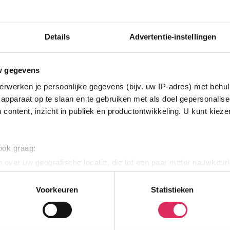
Extra opties
Prijzen
Mijn vakant
ton
Details
Advertentie-instellingen
tige, maar prachtige locatie in Molveno met uitzicht over
Kies uw vakantie d
lift is de Funivie Molveno Pradel, die zich op ca. 350
hotelkamer te select
 van Molveno ligt op ca. 100 meter van het hotel en er
w gegevens
ceptie, bibliotheek, een bar, restaurant en een terras. Na
erwerken je persoonlijke gegevens (bijv. uw IP-adres) met behul
pannen in de buiten jacuzzi (ter plekke reserveren
apparaat op te slaan en te gebruiken met als doel gepersonalise
er het meer en de bergen. Verder kan er gratis
 content, inzicht in publiek en productontwikkeling. U kunt kiez
e gratis gebruikmaken van de Wi-Fi verbinding.
een tv, telefoon, kluisje en een balkon. In de
let, wastafel en een haardroger. Summit Travel biedt de
 17m2) en 2/3-persoonskamer 'Riflessi del Lago' (ca.
 ook graag:
' heeft uitzicht op de bergen en 'Riflessi del Lago' op
 over uw geografische locatie, die tot een paar meter nauwkeuri
eren door het actief te scannen op specifieke eigenschappen (fing
alfpension. In de ochtend is er een ontbijtbuffet en s’
e en een salade buffet.
onlijke gegevens worden verwerkt en stel uw voorkeuren in he
Voorkeuren
Statistieken
jzigen of intrekken in de Cookieverklaring.
e website te laten werken, om content en advertenties te person