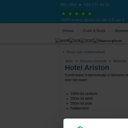
BEL ONS
010 279 96 32
4,8 van 5
3649 reviews geven ons een
Home
Zoek & Boek
Beste
<
Terug naar zoekresultaat
Italië
Skirama Dolomiti
Molveno
Hotel Ariston
Comfortabel 3-sterrenhotel in Molveno me
over het meer!
100m tot centrum
350m tot skilift
350m tot piste
halfpension
Tot 6 weken voor vertrek gratis annul