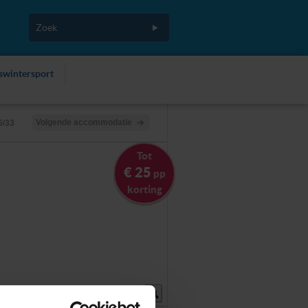
fswintersport
Volgende accommodatie
6/33
Tot
€ 25
pp
korting