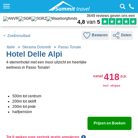
Toggle
navigation
3649 reviews geven ons een
4,8
van
5
Bewaren
Delen
< Zoekresultaat
Italië
Skirama Dolomiti
Passo Tonale
Hotel Delle Alpi
4-sterrenhotel met een mooi uitzicht en heerlijke
wellness in Passo Tonale!
418
vanaf
p.p.
incl. skipas
500m tot centrum
200m tot skilift
200m tot piste
halfpension
Prijzen en Boeken
Tot 6 weken voor vertrek gratis annuleren