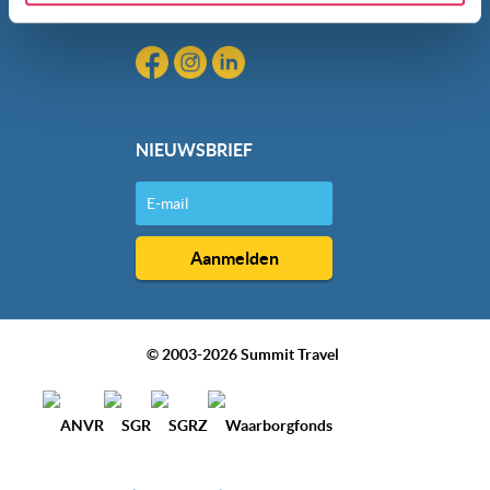
gebruik van hun services. Wil je niet dat dit gebeurt? Pas
Blog
dan hieronder jouw voorkeuren aan. Goed om te weten:
je kunt jouw voorkeuren altijd aanpassen. Klik daarvoor
op de lichtblauwe knop linksonder in beeld en kies voor
‘verander jouw toestemming’. Je kunt dan weer per type
cookie aangeven of je die wel of niet wilt toestaan.
NIEUWSBRIEF
We werken samen met
20 derden
die uw gegevens
kunnen ontvangen en verwerken.
© 2003-2026 Summit Travel