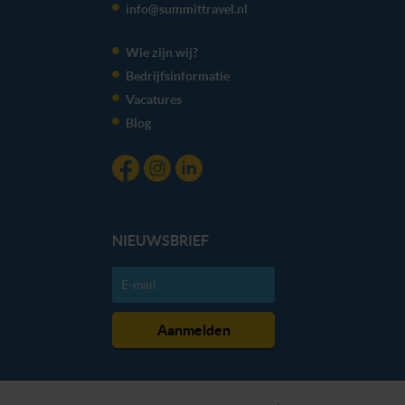
info@summittravel.nl
We werken samen met
20 derden
die uw gegevens
kunnen ontvangen en verwerken.
Wie zijn wij?
Bedrijfsinformatie
Vacatures
Blog
NIEUWSBRIEF