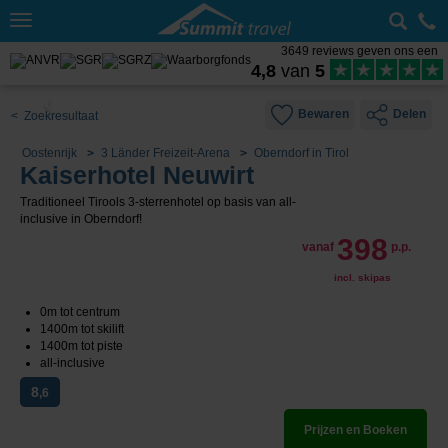
Toggle
navigation
3649 reviews geven ons een
4,8
van
5
Bewaren
Delen
< Zoekresultaat
Oostenrijk
3 Länder Freizeit-Arena
Oberndorf in Tirol
Kaiserhotel Neuwirt
Traditioneel Tirools 3-sterrenhotel op basis van all-
inclusive in Oberndorf!
398
vanaf
p.p.
incl. skipas
0m tot centrum
1400m tot skilift
1400m tot piste
all-inclusive
8
,6
Prijzen en Boeken