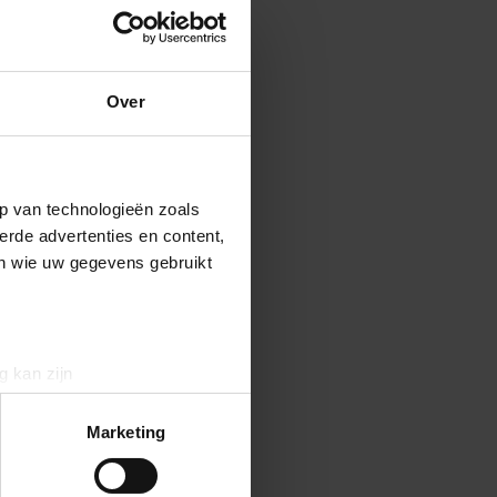
Over
p van technologieën zoals
erde advertenties en content,
en wie uw gegevens gebruikt
g kan zijn
erprinting)
t
detailgedeelte
in. U kunt uw
Marketing