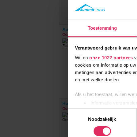
Toestemming
Appartementen Alpin Apart
Oostenrijk
Flachau
Verantwoord gebruik van u
Wij en
onze 1022 partners
v
cookies om informatie op uw 
metingen aan advertenties en
en met welke doelen.
Als u het toestaat, willen we
Informatie verzamelen
Hotel Jägerhof
Oostenrijk
Gerlos
Uw apparaat identific
Toestemmingsselectie
Lees meer over hoe uw perso
Noodzakelijk
toestemming op elk moment wi