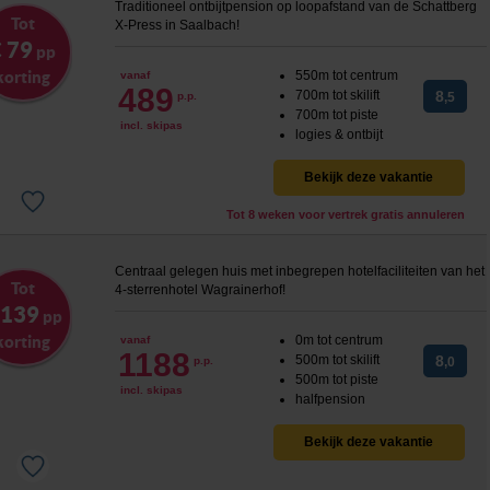
Traditioneel ontbijtpension op loopafstand van de Schattberg
Tot
X-Press in Saalbach!
 79
pp
korting
550m tot centrum
vanaf
489
700m tot skilift
8
p.p.
,5
700m tot piste
incl. skipas
logies & ontbijt
Bekijk deze vakantie
Tot 8 weken voor vertrek gratis annuleren
Centraal gelegen huis met inbegrepen hotelfaciliteiten van het
Tot
4-sterrenhotel Wagrainerhof!
 139
pp
korting
0m tot centrum
vanaf
1188
500m tot skilift
8
p.p.
,0
500m tot piste
incl. skipas
halfpension
Bekijk deze vakantie