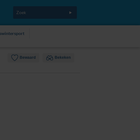
fswintersport
Bewaard
Bekeken