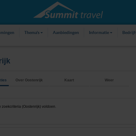
mmingen
Thema's
Aanbiedingen
Informatie
Bedrij
ijk
ties
Over Oostenrijk
Kaart
Weer
oekcriteria (Oostenrijk) voldoen.