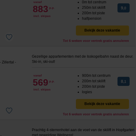
0m tot centrum
vanaf
883
250m tot skilift
9
p.p.
,0
200m tot piste
incl. skipas
halfpension
Bekijk deze vakantie
Tot 6 weken voor vertrek gratis annuleren
Gezellige appartementen met de Isskogelbahn naast de deur.
Ski-in, ski-out!
900m tot centrum
vanaf
569
200m tot skilift
8
p.p.
,1
200m tot piste
incl. skipas
logies
Bekijk deze vakantie
Tot 6 weken voor vertrek gratis annuleren
Prachtig 4-sterrenhotel aan de voet van de skilift in Hopfgarten
met geweldige Wellness!