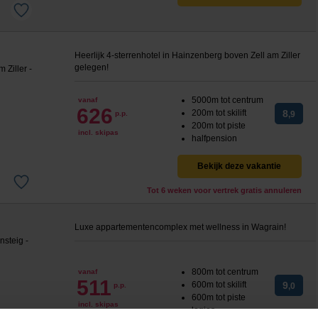
Heerlijk 4-sterrenhotel in Hainzenberg boven Zell am Ziller
gelegen!
5000m tot centrum
vanaf
626
200m tot skilift
8
p.p.
,9
200m tot piste
incl. skipas
halfpension
Bekijk deze vakantie
Tot 6 weken voor vertrek gratis annuleren
Luxe appartementencomplex met wellness in Wagrain!
800m tot centrum
vanaf
511
600m tot skilift
9
p.p.
,0
600m tot piste
incl. skipas
logies