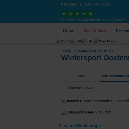
BEL ONS
010 279 96 32
4,8 van 5
3649 reviews geven ons een
Home
Zoek & Boek
Beste
Home
Wintersport met skipas
Wintersport Oostenr
Filter
Alle accommoda
Sneeuwhoogte
Wij hebben
619
accommodaties die aan uw z
Pension Riedlsperger