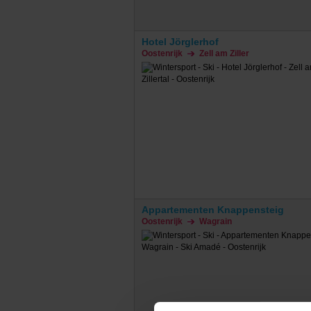
Hotel Jörglerhof
Oostenrijk
Zell am Ziller
Appartementen Knappensteig
Oostenrijk
Wagrain