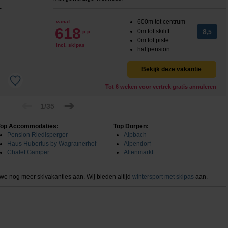
600m tot centrum
vanaf
618
0m tot skilift
8
p.p.
,5
0m tot piste
incl. skipas
halfpension
Bekijk deze vakantie
Tot 6 weken voor vertrek gratis annuleren
1/35
Top Accommodaties:
Top Dorpen:
Pension Riedlsperger
Alpbach
Haus Hubertus by Wagrainerhof
Alpendorf
Chalet Gamper
Altenmarkt
we nog meer skivakanties aan. Wij bieden altijd
wintersport met skipas
aan.