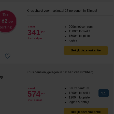
Knus chalet voor maximaal 17 personen in Ellmau!
Tot
 62
pp
korting
900m tot centrum
vanaf
341
1500m tot skilift
p.p.
1500m tot piste
incl. skipas
logies
Bekijk deze vakantie
Knus pension, gelegen in het hart van Kirchberg.
0m tot centrum
vanaf
574
1200m tot skilift
9
p.p.
,1
1200m tot piste
incl. skipas
logies & ontbijt
Bekijk deze vakantie