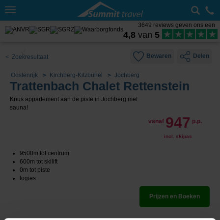
Toggle
navigation
3649 reviews geven ons een
4,8
van
5
Bewaren
Delen
< Zoekresultaat
Oostenrijk
Kirchberg-Kitzbühel
Jochberg
Trattenbach Chalet Rettenstein
Knus appartement aan de piste in Jochberg met
sauna!
947
vanaf
p.p.
incl. skipas
9500m tot centrum
600m tot skilift
0m tot piste
logies
Prijzen en Boeken